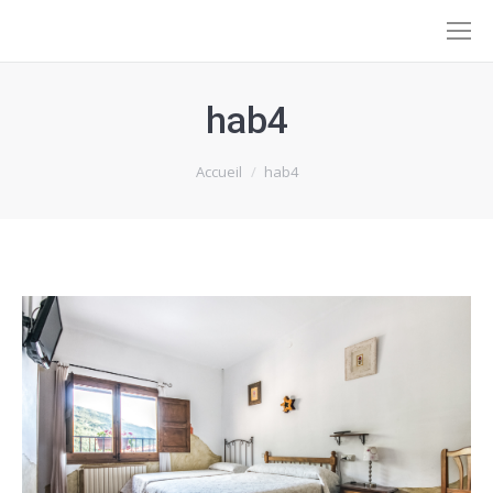
hab4
Vous êtes ici :
Accueil
hab4