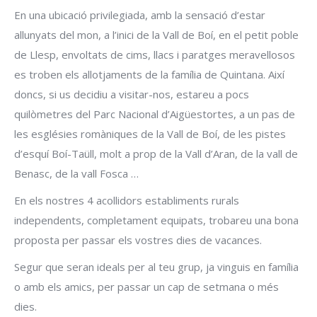
En una ubicació privilegiada, amb la sensació d’estar
allunyats del mon, a l’inici de la Vall de Boí, en el petit poble
de Llesp, envoltats de cims, llacs i paratges meravellosos
es troben els allotjaments de la família de Quintana. Així
doncs, si us decidiu a visitar-nos, estareu a pocs
quilòmetres del Parc Nacional d’Aigüestortes, a un pas de
les esglésies romàniques de la Vall de Boí, de les pistes
d’esquí Boí-Taüll, molt a prop de la Vall d’Aran, de la vall de
Benasc, de la vall Fosca …
En els nostres 4 acollidors establiments rurals
independents, completament equipats, trobareu una bona
proposta per passar els vostres dies de vacances.
Segur que seran ideals per al teu grup, ja vinguis en família
o amb els amics, per passar un cap de setmana o més
dies.